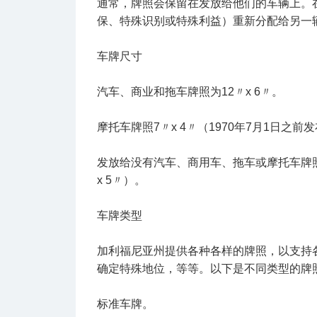
通常，牌照会保留在发放给他们的车辆上。
保、特殊识别或特殊利益）重新分配给另一
车牌尺寸
汽车、商业和拖车牌照为12〃x 6〃。
摩托车牌照7〃x 4〃（1970年7月1日之前
发放给没有汽车、商用车、拖车或摩托车牌照的
x 5〃）。
车牌类型
加利福尼亚州提供各种各样的牌照，以支持
确定特殊地位，等等。以下是不同类型的牌
标准车牌。