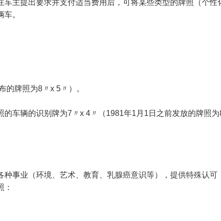
在车主提出要求并支付适当费用后，可将某些类型的牌照（个性
辆车。
发布的牌照为8〃x 5〃）。
车辆的识别牌为7〃x 4〃（1981年1月1日之前发放的牌照为
各种事业（环境、艺术、教育、乳腺癌意识等），提供特殊认可
照：